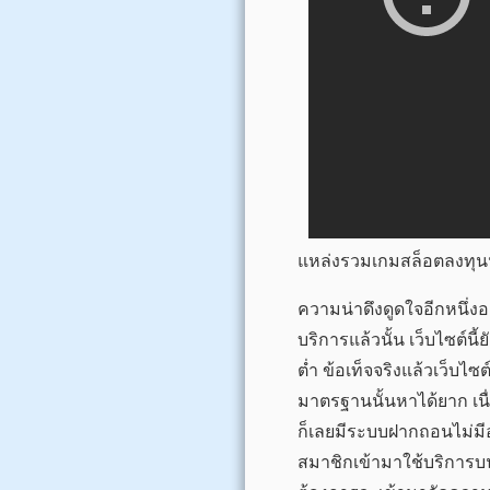
แหล่งรวมเกมสล็อตลงทุนน
ความน่าดึงดูดใจอีกหนึ่
บริการแล้วนั้น เว็บไซต์
ต่ำ ข้อเท็จจริงแล้วเว็บไ
มาตรฐานนั้นหาได้ยาก เนื
ก็เลยมีระบบฝากถอนไม่มีอ
สมาชิกเข้ามาใช้บริการบนเ