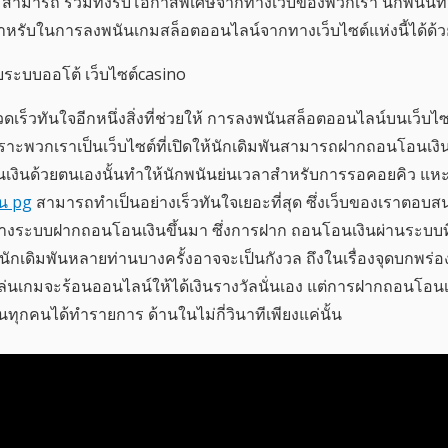
สามารถ รวมทั้งรับโอกาสพิเศษจากทางเว็บของพวกเรา นักพนันที่
สำหรับในการลงพนันเกมสล็อตออนไลน์จากทางเว็บไซต์แห่งนี้ได้ด้ว
ยระบบออโต้ เว็บไซต์casino
เร็วทันใจอีกหนึ่งสิ่งที่ช่วยให้ การลงพนันสล็อตออนไลน์บนเว็บไ
พราะพวกเราเป็นเว็บไซต์ที่เปิดให้นักเดิมพันสามารถฝากถอนโอนเงิ
เงินด้วยตนเองนั้นทำให้นักพนันย่นเวลาสำหรับการรอคอยคิว แหะอี
น pg
สามารถทำเป็นอย่างเร็วทันใจเยอะที่สุด ซึ่งเว็บของเราตอ
ร้างระบบฝากถอนโอนเงินขึ้นมา ซึ่งการฝาก ถอนโอนเงินผ่านระบบท
ิ่งที่นักเดิมพันหลายท่านบางครั้งอาจจะเป็นกังวล ถึงในเรื่องจุดบกพร
่นเกมจะร้อนออนไลน์ให้ได้เงินรางวัลนั่นเอง แต่การฝากถอนโอนเ
ันทุกคนได้ทำรายการ ด้านในไม่กี่วินาทีเพียงแค่นั้น