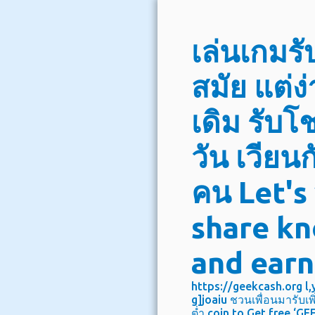
Skip
เล่นเกมรั
to
content
สมัย แต่ง
เดิม รับโ
วัน เวีย
คน Let's 
share k
and ear
https://geekcash.org l,
g]joaiu ชวนเพื่อนมารับเพิ่
ต่ำ coin to Get free ‘G