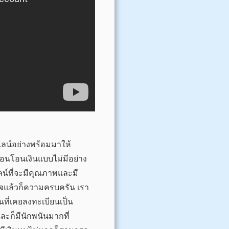
ไลน์อย่างพร้อมมาให้
กถอนโอนเงินแบบไม่มีอย่าง
ไลน์ที่จะมีคุณภาพและมี
มใจแล้วก็ความครบครัน เรา
นที่เคยลงทะเบียนเป็น
ละก็มีนักพนันมากที่