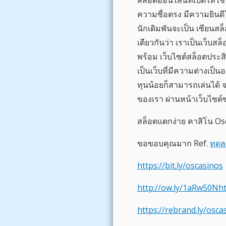
สล็อตออนไลน์ที่เปิดให้ใช
ความซื่อตรง มีความยินดี
นักเดิมพันจะเป็น เซียนสล็
เดียวกันว่า เราเป็นเว็บสล
พร้อม เว็บไซต์สล็อตประสิ
เป็นเว็บที่มีความต่างเป็
ทุนน้อยก็สามารถเล่นได้ 
ของเรา ผ่านหน้าเว็บไซต์ข
สล็อตแตกง่าย คาสิโน Osc
ขอขอบคุณมาก Ref.
ทดล
https://bit.ly/oscasinos
http://ow.ly/1aRw50Nh
https://rebrand.ly/osca