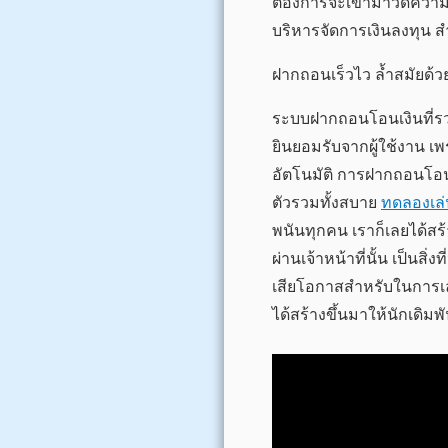
ต้องการจะเข้ามาวัดความ
บริหารจัดการเงินลงทุน 
ฝากถอนเร็วไว ล้ำสมัยด้ว
ระบบฝากถอนโอนเงินที่รวด
ยินยอมรับจากผู้ใช้งาน เ
อัตโนมัติ การฝากถอนโอน
ตัวรวมทั้งสบาย
ทดลองเล่
พนันทุกคน เราก็เลยได้ส
ผ่านเจ้าหน้าที่นั้น เป็นส
เสียโอกาสสำหรับในการเล
ได้สร้างขึ้นมาให้นักเดิมพ