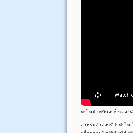
ทำไมนักพนันจำเป็นต้องหั
สำหรับคำตอบที่ว่าทำไมเว็บ