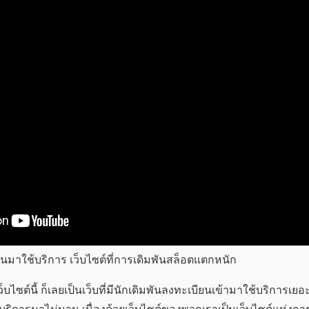
นมาใช้บริการ เว็บไซต์ที่การเดิมพันสล็อตแตกหนัก
ไซต์นี้ ก็เลยเป็นเว็บที่มีนักเดิมพันลงทะเบียนเข้ามาใช้บริการเยอะท