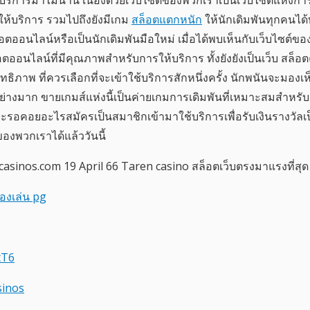
้บริการมาไม่นาน เนื่องด้วยเว็บไซต์ของพวกเราเป็นเว็บไซต์แห่งการ
ให้บริการ รวมไปถึงยังมีเกม
สล็อตแตกหนัก
ให้นักเดิมพันทุกคนได้ท
อตออนไลน์หรือเป็นนักเดิมพันมือใหม่ เมื่อได้พบเห็นกับเว็บไซต์ของ
็อตออนไลน์ที่มีคุณภาพสำหรับการให้บริการ ทั้งยังยังเป็นเว็บ สล็อต
ทธิภาพ ที่ควรเลือกที่จะเข้าใช้บริการสักหนึ่งครั้ง นักพนันจะมองเห
นอย่างมาก ขายเกมส์แห่งนี้เป็นค่ายเกมการเดิมพันที่เหมาะสมสำหรับน
จะรอคอยอะไรสมัครเป็นสมาชิกเข้ามาใช้บริการเพื่อรับเงินรางวัลเ
องพวกเราได้แล้ววันนี้
asinos.com 19 April 66 Taren casino สล็อตเว็บตรงมาแรงที่สุ
องเล่น pg
tT6
sinos