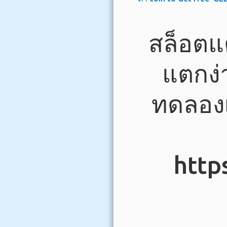
สล็อตแ
แตกง่า
ทดลองเ
http