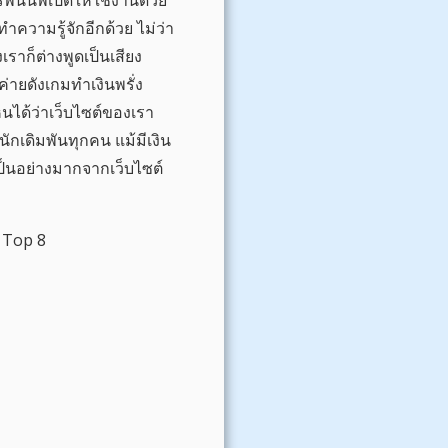
พนันพี่เปิดให้ใช้งานด้วย
ำความรู้จักอีกด้วย ไม่ว่า
เราก็ต่างพูดเป็นเสียง
ค่ายดังเกมทำเงินพรั่ง
็นได้ว่าเว็บไซต์ของเรา
ักเดิมพันทุกคน แม้มีเงิน
ป็นอย่างมากจากเว็บไซต์
ด Top 8