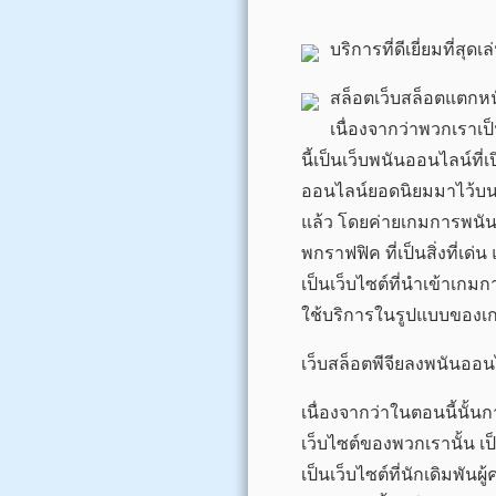
บริการที่ดีเยี่ยมที่สุ
สล็อตเว็บสล็อตแตกหนัก
เนื่องจากว่าพวกเราเป็
นี้เป็นเว็บพนันออนไลน์ท
ออนไลน์ยอดนิยมมาไว้บนเว็
แล้ว โดยค่ายเกมการพนัน
พกราฟฟิค ที่เป็นสิ่งที่
เป็นเว็บไซต์ที่นำเข้าเกมก
ใช้บริการในรูปแบบของเก
เว็บสล็อตพีจียลงพนันออน
เนื่องจากว่าในตอนนี้นั้น
เว็บไซต์ของพวกเรานั้น เป
เป็นเว็บไซต์ที่นักเดิมพ