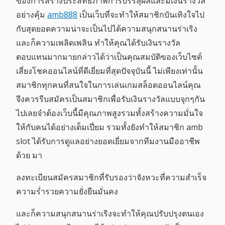
ของการสร้างประสิทธิภาพการบรรลุผลและมีเงินรางวัล
อย่างคุ้ม
amb888
เป็นเว็บที่จะทำให้สมาชิกบันเทิงใจไป
กับสุดยอดความน่าจะเป็นไปได้ความสนุกสนานร่าเริง
และก็ความเพลิดเพลิน ทำให้คุณได้รับเงินรางวัล
ตอบแทนมากมายกล่าวได้ว่าเป็นคุณสมบัติของเว็บไซต์
เสี่ยงโชคออนไลน์ที่ดีเยี่ยมที่สุดปัจจุบันนี้ ไม่เพียงเท่านั้น
สมาชิกทุกคนที่สนใจในการเล่นเกมสล็อตออนไลน์คุณ
จึงควรรีบสมัครเป็นสมาชิกเพื่อรับเงินรางวัลแบบจุกๆกัน
ไปเลยจำต้องเว็บนี้มีคุณภาพสูงรวมทั้งสร้างความมั่นใจ
ให้กับคนได้อย่างเต็มเปี่ยม รวมทั้งยังทำให้สมาชิก amb
slot ได้รับการดูแลอย่างยอดเยี่ยมจากทีมงานมืออาชีพ
ด้วย มา
ลงทะเบียนสมัครสมาชิกที่รับรองว่าจังหวะที่ความสำเร็จ
ความร่ำรวยความยั่งยืนมั่นคง
และก็ความสนุกสนานร่าเริงจะทำให้คุณปรับปรุงตนเอง