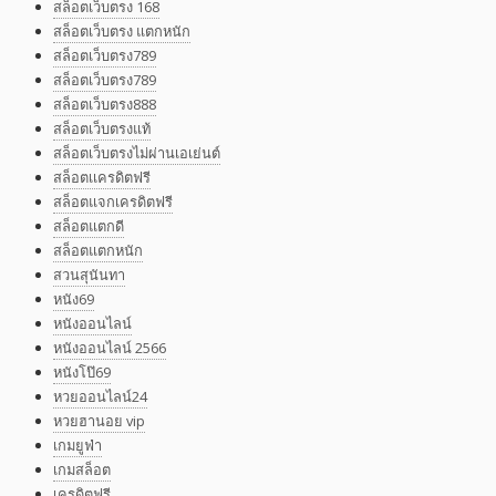
สล็อตเว็บตรง 168
สล็อตเว็บตรง แตกหนัก
สล็อตเว็บตรง789
สล็อตเว็บตรง789
สล็อตเว็บตรง888
สล็อตเว็บตรงแท้
สล็อตเว็บตรงไม่ผ่านเอเย่นต์
สล็อตเเครดิตฟรี
สล็อตแจกเครดิตฟรี
สล็อตแตกดี
สล็อตแตกหนัก
สวนสุนันทา
หนัง69
หนังออนไลน์
หนังออนไลน์ 2566
หนังโป๊69
หวยออนไลน์24
หวยฮานอย vip
เกมยูฟ่า
เกมสล็อต
เครดิตฟรี