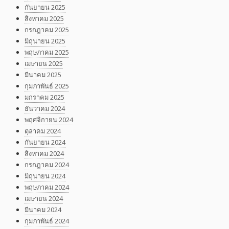
กันยายน 2025
สิงหาคม 2025
กรกฎาคม 2025
มิถุนายน 2025
พฤษภาคม 2025
เมษายน 2025
มีนาคม 2025
กุมภาพันธ์ 2025
มกราคม 2025
ธันวาคม 2024
พฤศจิกายน 2024
ตุลาคม 2024
กันยายน 2024
สิงหาคม 2024
กรกฎาคม 2024
มิถุนายน 2024
พฤษภาคม 2024
เมษายน 2024
มีนาคม 2024
กุมภาพันธ์ 2024