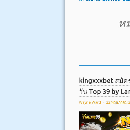
หม
kingxxxbet สมัค
วัน Top 39 by La
Wayne Ward
·
22 พฤษภาคม 