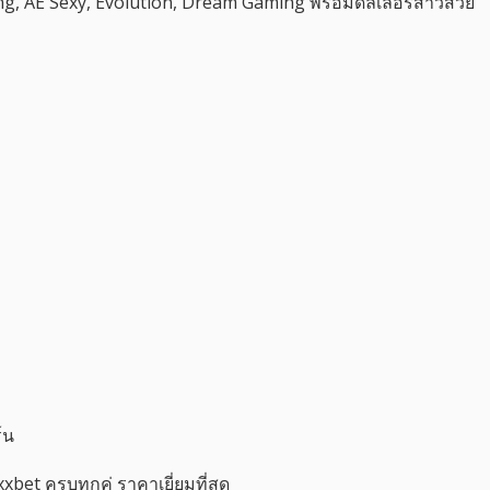
ng, AE Sexy, Evolution, Dream Gaming พร้อมดีลเลอร์สาวสวย
์น
et ครบทุกคู่ ราคาเยี่ยมที่สุด