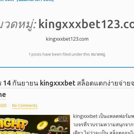
วดหมู่:
kingxxxbet123.c
kingxxxbet123.com
1 posts have been filed under this หมวดหมู่.
ร 14 กันยายน kingxxxbet สล็อตแตกง่ายจ่ายจ
ne
2025
·
No Comments
kingxxxbet เป็นแพลตฟอร์ม
วงจรที่รวบรวมความสนุกจากท
เดียว ไม่ว่าจะเป็น สล็อตออน