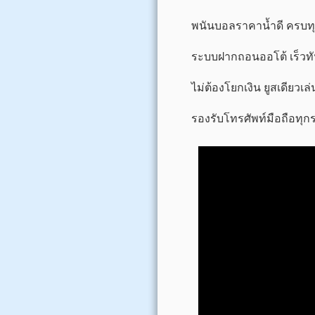
พนันบอลราคาน้ำดี ครบทุ
ระบบฝากถอนออโต้ เร็วทั
ไม่ต้องโยกเงิน ยูสเดียวเล่
รองรับโทรศัพท์มือถือทุกร