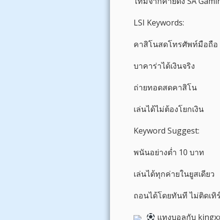
ไทม์จากค่ายดัง SA Gami
LSI Keywords:
คาสิโนสดโทรศัพท์มือถือ
บาคาร่าได้เงินจริง
ถ่ายทอดสดคาสิโน
เล่นได้ไม่ต้องโยกเงิน
Keyword Suggest:
พนันอย่างต่ำ 10 บาท
เล่นได้ทุกค่ายในยูสเดียว
ถอนได้โดยทันที ไม่ติดเทิร
แทงบอลกับ kingxxxb