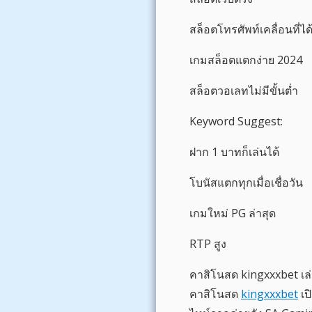
สล็อตโทรศัพท์เคลื่อนที่ได้
เกมสล็อตแตกง่าย 2024
สล็อตวอเลทไม่มีขั้นต่ำ
Keyword Suggest:
ฝาก 1 บาทก็เล่นได้
โบนัสแตกทุกเมื่อเชื่อวัน
เกมใหม่ PG ล่าสุด
RTP สูง
คาสิโนสด kingxxxbet เล
คาสิโนสด
kingxxxbet
เป