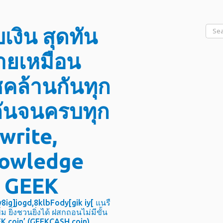
Searc
บเงิน สุดทัน
for:
่ายเหมือน
ชคล้านกันทุก
นกันจนครบทุก
write,
nowledge
n GEEK
y8ig]jogd,8klbFody[gik iy[ แนรื
ม ยิ่งชวนยิ่งได้ ฝสกถอนไม่มีขั้น
EEK coin’ (GEEKCASH coin)