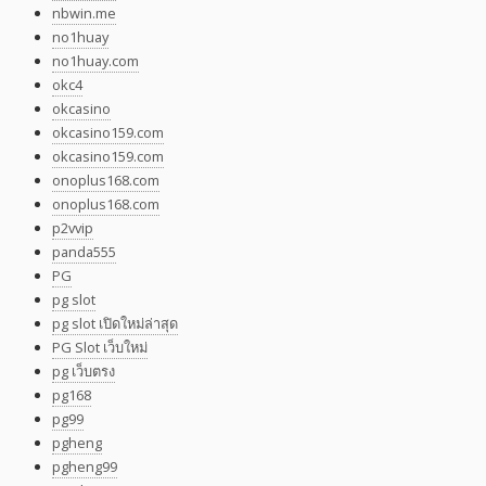
nbwin.me
no1huay
no1huay.com
okc4
okcasino
okcasino159.com
okcasino159.com
onoplus168.com
onoplus168.com
p2vvip
panda555
PG
pg slot
pg slot เปิดใหม่ล่าสุด
PG Slot เว็บใหม่
pg เว็บตรง
pg168
pg99
pgheng
pgheng99