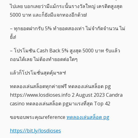
ไปเลย บอกเลยว่ามีแม้กระนั้นรางวัลใหญ่ เครดิตสูงสุด
5000 บาท และก็ยังมีแจกทองอีกด้วย!
– ทุกยอดฝากรับ 5% ทำยอดสองเท่า ไม่จำกัดจำนวน ไม่
ยั้ง!
– โปรโมชัน Cash Back 5% สูงสุด 5000 บาท รับแล้ว
ถอนได้เลย ไม่ต้องทำยอดต่อใดๆ
แล้วก็โปรโมชั่นสุดคุ้มฯลฯ!
ทดลองเล่นสล็อตทุกค่ายฟรี ทดลองเล่นสล็อต pg
https://www.losdioses.info 2 August 2023 Candra
casino ทดลองเล่นสล็อต pgมาแรงที่สุด Top 42
ขอขอบพระคุณreference
ทดลองเล่นสล็อต pg
https://bit.ly/losdioses