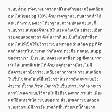
ระบบทั้งหมดทั้งปวงมาจากคาสิโนหลักของ เครื่องสล็อต
ออนไลน์ของ pg 100% ด้วยมาตรฐานระดับสากลทำให้
คณะทำงานของเรา ได้ยกฐานะความปลอดภัยและก็
ระบบการเล่นของตัวเกมส์ในแอพพลิเคชั่น อย่างระเอียด
รอบคอบตลอดเวลา ดังนั้น เราก็เลยเป็นเว็บไซต์สล็อต
ออนไลน์ที่เปิดให้บริการระบบ ทดลองเล่นสล็อต pg ที่จัด
สุดกำลังสุดในประเทศ ว่ากันตามตรงคือ ทดสอบเล่นpg
ของพวกเรา เป็นระบบ ทดลองเล่นสล็อต pg ซึ่งสามารถ
เล่นในแอพพลิเคชันได้ ด้วยเหตุดังกล่าวมันจะไม่มี
อันตรายมากยิ่งกว่าระเสถียรมากกว่าเล่นการเล่นสล็อต
ในเว็บไซต์เหมือนที่อื่นๆยิ่งกว่านั้น การอัพเดทระบบยิ่ง
ง่ายรวมทั้งรวดเร็วทันใจกว่าในเว็บ เพราะว่าถ้าพวกเรา
ดาวน์โหลด ระบบไว้ภายในมือถือของพวกเราแล้ว เพียง
แค่มีอินเทอร์เน็ต ระบบของเกมส์จะอัพเดทระบบตลอด
ระยะเวลาแม้มีการอัพเดทเกิดขึ้น ด้วยเหตุนี้ถ้าอยาก