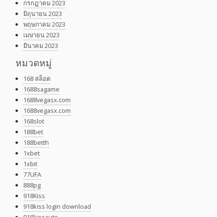
กรกฎาคม 2023
มิถุนายน 2023
พฤษภาคม 2023
เมษายน 2023
มีนาคม 2023
หมวดหมู่
168 สล็อต
1688sagame
1688vegasx.com
1688vegasx.com
168slot
188bet
188betth
1xbet
1xbit
77UFA
888pg
918Kiss
918kiss login download