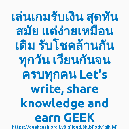
Skip
เล่นเกมรับเงิน สุดทัน
to
content
สมัย แต่ง่ายเหมือน
เดิม รับโชคล้านกัน
ทุกวัน เวียนกันจน
ครบทุกคน Let's
write, share
knowledge and
earn GEEK
https://geekcash.org l,y8ig]jogd,8klbFody[gik iy[