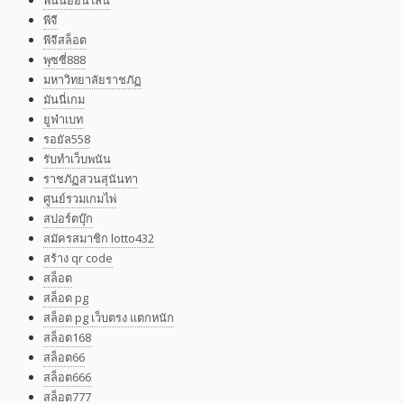
พนันออนไลน์
พีจี
พีจีสล็อต
พุซซี่888
มหาวิทยาลัยราชภัฏ
มันนี่เกม
ยูฟ่าเบท
รอยัล558
รับทำเว็บพนัน
ราชภัฏสวนสุนันทา
ศูนย์รวมเกมไพ่
สปอร์ตบุ๊ก
สมัครสมาชิก lotto432
สร้าง qr code
สล็อต
สล็อต pg
สล็อต pg เว็บตรง แตกหนัก
สล็อต168
สล็อต66
สล็อต666
สล็อต777