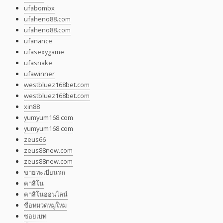
ufabombx
ufaheno88.com
ufaheno88.com
ufanance
ufasexygame
ufasnake
ufawinner
westbluez168bet.com
westbluez168bet.com
xin88
yumyum168.com
yumyum168.com
zeus66
zeus88new.com
zeus88new.com
ขายทะเบียนรถ
คาสิโน
คาสิโนออนไลน์
ชื่อหมวดหมู่ใหม่
ซอยเบท