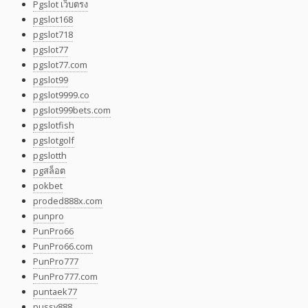
Pgslot เว็บตรง
pgslot168
pgslot718
pgslot77
pgslot77.com
pgslot99
pgslot9999.co
pgslot999bets.com
pgslotfish
pgslotgolf
pgslotth
pgสล็อต
pokbet
proded888x.com
punpro
PunPro66
PunPro66.com
PunPro777
PunPro777.com
puntaek77
pussy888