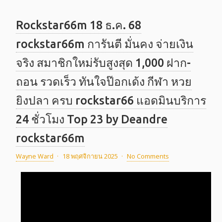
Rockstar66m 18 ธ.ค. 68
rockstar66m การันตี มั่นคง จ่ายเงิน
จริง สมาชิกใหม่รับสูงสุด 1,000 ฝาก-
ถอน รวดเร็ว ทันใจป๊อกเด้ง กีฬา หวย
ยิงปลา ครบ rockstar66 แอดมินบริการ
24 ชั่วโมง Top 23 by Deandre
rockstar66m
Wayne Ward
·
18 พฤศจิกายน 2025
·
No Comments