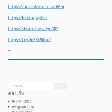
https://cutly.info/rockstar66m
https://bitt.to/jwgfve
https://shorturl.asia/yn0R9
https://t.co/mEXx8jJbuF
…
Search
for:
คลังเก็บ
สิงหาคม 2026
กรกฎาคม 2026