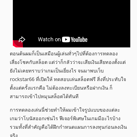
ตอนต้นผมก็เป็นเสมือนผู้เล่นทั่วๆไปที่ต้องการทดลอง
เสี่ยงโชคกับสล็อต แต่ว่าก็กลัวว่าจะเสียเงินเสียทองตั้งแต่
ยังไม่เคยทราบว่าเกมเป็นเยี่ยงไร จนมาพบเว็บ
rockstar66 ที่เปิดให้ ทดสอบเล่นสล็อตฟรี สิ่งที่ประทับใจ
ตั้งแต่ครั้งแรกคือ ไม่ต้องลงทะเบียนหรือฝากเงิน ก็
สามารถเข้าไปหมุนสล็อตได้ทันที
การทดลองเล่นนี่ช่วยทำให้ผมเข้าใจรูปแบบของแต่ละ
เกมว่าโบนัสออกเช่นไร ฟีเจอร์พิเศษในเกมมีอะไรบ้าง
รวมทั้งที่สำคัญคือได้ฝึกกำหนดแผนการลงทุนก่อนลงเงิน
จริง