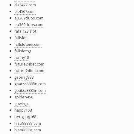
du2477.com
ek4567.com
eu369clubs.com
eu369clubs.com
fafa 123 slot
fullslot
fullsloteiei.com
fullslotpg
funny18
future24bet.com
future24bet.com
gaojing888
goatza888fin.com
goatza888fin.com
golden456
gowingo
happy168
hengjing168
hiso8888s.com
hiso8888s.com