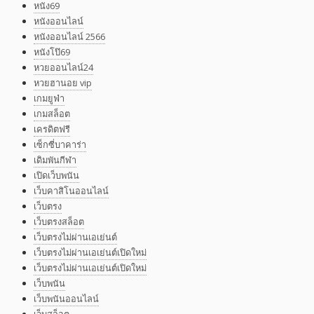
หนัง69
หนังออนไลน์
หนังออนไลน์ 2566
หนังโป๊69
หวยออนไลน์24
หวยฮานอย vip
เกมยูฟ่า
เกมสล็อต
เครดิตฟรี
เซ็กซี่บาคาร่า
เดิมพันกีฬา
เปิดเว็บพนัน
เว็บคาสิโนออนไลน์
เว็บตรง
เว็บตรงสล็อต
เว็บตรงไม่ผ่านเอเย่นต์
เว็บตรงไม่ผ่านเอเย่นต์เปิดใหม่
เว็บตรงไม่ผ่านเอเย่นต์เปิดใหม่
เว็บพนัน
เว็บพนันออนไลน์
เว็บสล็อต