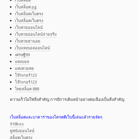
เว็บสล็อต pg
เว็บสล็อตเว็บตรง
เว็บสล็อตเว็บตรง
เว็บหวยออนไลน์
เว็บหวยออนไลน์จ่ายจริง
เว็บหวยฮานอย
เว็บแทงบอลออนไลน์
เศรษฐี99
แทงบอล
แทงหวยสด
โจ๊กเกอร์123
โจ๊กเกอร์123
ไทยสล็อต 888
ความเร็วไม่ใช่สิ่งสำคัญ การมีการเดินหน้าอย่างต่อเนื่องเป็นสิ่งสำคัญ
เว็บสล็อตและบาคาร่าของโครตดีเว็บนี้เล่นแล้วรวยจัดๆ
918kiss
ดูหนังออนไลน์
สล็อตเว็บตรง