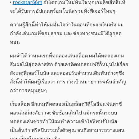
•
rockstar66m
อัปเดตเกมใหม่ทันใจ ทุกเกมลิขสิทธิ์แท้
จะได้รับการอัปเดตพร้อมโบนัสรวมทั้งฟีเจอร์ใหม่ๆ
ความรู้สึกนี้ทำให้ผมมั่นใจว่าในตอนที่จะลงเงินจริง ผม
กำลังเล่นเกมที่ชอบธรรม และช่องทางชนะมิได้ถูกลด
ทอน
ผมจำได้ว่าหนแรกที่ทดลองเล่นสล็อต ผมได้ทดลองเกม
ธีมผลไม้สุดคลาสสิก ด้วยเครดิตทดสอบฟรีก็หมุนไปเรื่อย
สังเกตฟีเจอร์โบนัส และลองปรับจำนวนเดิมพันต่างๆซึ่ง
สิ่งนี้ทำให้ผมรู้เรื่องว่า การวางเป้าหมายการพนันสำคัญ
กว่าการหมุนสุ่มๆ
เว็บสล็อต อีกเกมที่ทดลองเป็นสล็อตวิดีโอธีมแฟนตาซี
ตอนต้นก็สงสัยว่าจะซับซ้อนเกินไป แม้กระนั้นระบบ
ทดลองเล่นช่วยทำให้ผมทำความเข้าใจฟีพบร์โบนัส
เป็นต้นว่า ฟรีสปินรวมทั้งตัวคูณ จนถึงสามารถวางแผน
การเล็กๆในการเล่นจริง