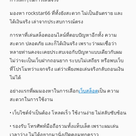
มองหา rockstar66 ที่ทั้งยังสะดวก ไม่เป็นอันตราย และ
ได้เงินจริง เล่าจากประสบการณ์ตรง
การหาที่เล่นสล็อตออนไลน์ที่ตอบปัญหาอีกทั้ง ความ
สะดวก ปลอดภัย และก็ได้เงินจริง เพราะว่าผมเชื่อว่า
หลายท่านคงจะเคยประสบเจอกับปัญหาแบบเดียวกับผม
ไม่ว่าจะเป็นเว็บฝากถอนยาก ระบบไม่เสถียร หรือพบเว็บ
ที่โปรโมทว่าแจกจริง แต่ว่าเพียงพอเล่นจริงกลับถอนเงิน
ไม่ได้
อย่างแรกที่ผมมองหาในการเลือก
เว็บสล็อต
เป็น ความ
สะดวกในการใช้งาน
• เว็บไซต์จำเป็นต้อง โหลดเร็ว ใช้งานง่าย ไม่สลับซับซ้อน
• รองรับ โทรศัพท์มือถือรวมทั้งแท็บเล็ต เพราะผมเล่น
เวลาว่าง ไม่ได้อยากมานั่งเปิดคอมทุกคราว