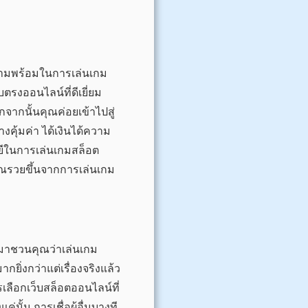
ความพร้อมในการเล่นเกม
ตรงออนไลน์ที่ดีเยี่ยม
กจากนั้นคุณค่อยเข้าไปสู่
ุ้มค่า ได้เงินได้ความ
ยีในการเล่นเกมสล็อต
คุณรวยขึ้นจากการเล่นเกม
้ามาชวนคุณว่าเล่นเกม
ากยิ่งกว่าแต่เรื่องจริงแล้ว
ลือกเว็บสล็อตออนไลน์ที่
นั้น การเชื่อผู้อื่นบางที