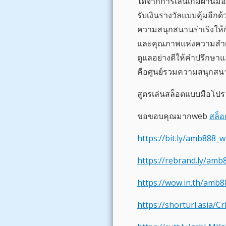
ได้จากการเล่นเกมผ่านมือ
รับเงินรางวัลแบบคุ้มอีก
ความสนุกสนานร่าเริงให้กั
และคุณภาพแห่งความสำเร็จ
ดูแลอย่างดีให้คำปรึกษาแ
คือศูนย์รวมความสนุกสนาน
สูตรเล่นสล็อตแบบมือโปร
ขอขอบคุณมากweb
สล็อ
https://bit.ly/amb888_w
https://rebrand.ly/amb
https://wow.in.th/amb8
https://shorturl.asia/C