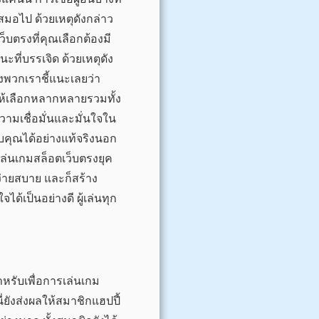
สมอไป ด้วยเหตุดังกล่าว
บตรงที่คุณเลือกต้องมี
ที่บรรเจิด ด้วยเหตุดัง
งพวกเราชี้แนะเลยว่า
มให้เลือกหลากหลายรวมทั้ง
วามเชื่อมั่นและมั่นใจใน
บคุณได้อย่างแท้จริงนอก
ล่นเกมสล็อตเว็บตรงยุค
นง่ายสบาย และก็สร้าง
ได้เป็นอย่างดี ผู้เล่นทุก
ำหรับเพื่อการเล่นเกม
ี่ยังส่งผลให้สมาชิกแฮปปี้