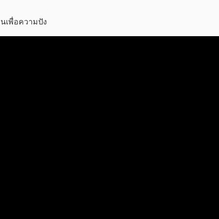
อนเพื่อความปัง