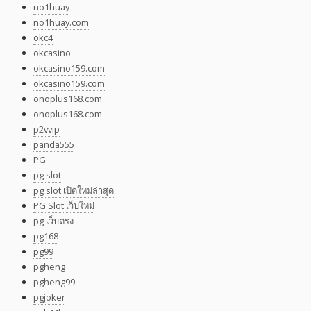
no1huay
no1huay.com
okc4
okcasino
okcasino159.com
okcasino159.com
onoplus168.com
onoplus168.com
p2vvip
panda555
PG
pg slot
pg slot เปิดใหม่ล่าสุด
PG Slot เว็บใหม่
pg เว็บตรง
pg168
pg99
pgheng
pgheng99
pgjoker