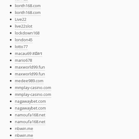
lionth168.com
lionth168.com
Live22
live22slot
lockdown168
london45
lotto77
macau69 สมัคร
mario678
maxworld99.fun
maxworld99.fun
medee989.com
mmplay-casino.com
mmplay-casino.com
nagawaybet.com
nagawaybet.com
namoufa168.net
namoufa168.net
nbwin.me
nbwin.me