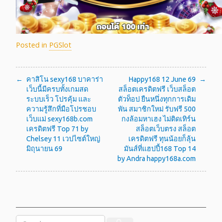
Posted in
PGSlot
แนะแนว
คาสิโน sexy168 บาคาร่า
Happy168 12 June 69
เว็บนี้มีครบทั้งเกมสด
สล็อตเครดิตฟรี เว็บสล็อต
เรื่อง
ระบบเร็ว โปรคุ้ม และ
ตัวท็อป ยืนหนึ่งทุกการเดิม
ความรู้สึกที่มือโปรชอบ
พัน สมาชิกใหม่ รับฟรี 500
เว็บแม่ sexy168b.com
กงล้อมหาเฮง ไม่ติดเทิร์น
เครดิตฟรี Top 71 by
สล็อตเว็บตรง สล็อต
Chelsey 11 เวปไซต์ใหญ่
เครดิตฟรี ทุนน้อยก็ลุ้น
มิถุนายน 69
มันส์ที่แฮปปี้168 Top 14
by Andra happy168a.com
Search