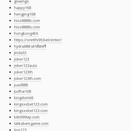
gowingo
happy168
hengjing168
hiso8888s.com
hiso8888s.com
hongkong456
https://sretthi99.bet/enter/
hydra888 เครดิตฟรี
Jinda55
joker123
joker123auto
joker123th
Joker123th.com
juad888
Judhai168
kingdom66
kingxxxbet123.com
kingxxxbet123.com
kitti999vip.com
lalikabetsgame.com
lion123