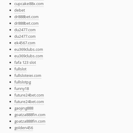
cupcake88x.com
debet
dr888bet.com
dr888bet.com
du2477.com
du2477.com
ek4567.com
eu369clubs.com
eu369clubs.com
fafa 123 slot
fullslot
fullsloteiei.com
fullslotpg
funny18
future24bet.com
future24bet.com
gaojing888
goatza888fin.com
goatza888fin.com
golden456