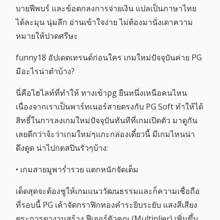
บายฟีพบร์ และข้อตกลงการจ่ายเงิน แปลเป็นภาษาไทย
ได้ละมุน นุ่มลึก อ่านเข้าใจง่าย ไม่ต้องมานั่งเดาความ
หมายให้ปวดศรีษะ
funny18 อัปเดตเทรนด์ก่อนใคร เกมใหม่ปัจจุบันค่าย PG
มีอะไรน่าตำบ้าง?
นี่คือไฮไลท์ที่ทำให้ ทางเข้าpg ยืนหนึ่งเหนือคนไหน
เนื่องจากเราเป็นพาร์ทเนอร์สายตรงกับ PG Soft ทำให้ได้
สิทธิ์ในการลงเกมใหม่ปัจจุบันทันทีที่เกมเปิดตัว มาดูกัน
เลยดีกว่าจ้ะว่าเกมใหม่ๆแกะกล่องเดี๋ยวนี้ มีเกมไหนน่า
ดึงดูด น่าไปกดสปินรัวๆบ้าง:
• เกมสายมูพาร่ำรวย แตกหนักจัดเต็ม
เด็ดสุดจะต้องชูให้เกมแนววัฒนธรรมและก็ความเชื่อถือ
ที่รอบนี้ PG เค้าจัดกราฟิกทองคำระยิบระยับ แสงสีเสียง
ตระการตางานสร้าง ฟีเจอร์ตัวคูณ (Multiplier) เพิ่มขึ้น