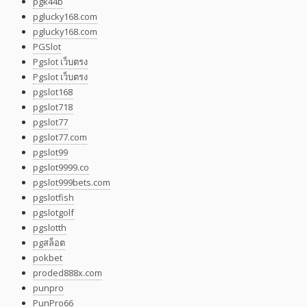
pgk44b
pglucky168.com
pglucky168.com
PGSlot
Pgslot เว็บตรง
Pgslot เว็บตรง
pgslot168
pgslot718
pgslot77
pgslot77.com
pgslot99
pgslot9999.co
pgslot999bets.com
pgslotfish
pgslotgolf
pgslotth
pgสล็อต
pokbet
proded888x.com
punpro
PunPro66