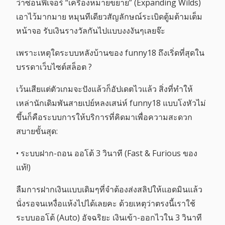
ว่าซ่อนฟีเจอร์ “เครื่องหมายขยาย” (Expanding Wilds)
เอาไว้มากมาย หมุนทีเดียวสัญลักษณ์ระเบิดตู้มต้ามเต็ม
หน้าจอ รับเงินรางวัลกันไปแบบงงงันๆเลยจ๊ะ
เพราะเหตุใดระบบหลังบ้านของ funny18 ถึงเริ่ดที่สุดใน
บรรดาเว็บไซต์สล็อต ?
เว้นเสียแต่ตัวเกมจะปังแล้วก็อัปเดตไวแล้ว สิ่งที่ทำให้
เหล่านักเดิมพันสายเปย์หลงเสน่ห์ funny18 แบบโงหัวไม่
ขึ้นก็คือระบบการให้บริการที่คิดมาเพื่อความสะดวก
สบายขั้นสุด:
• ระบบฝาก-ถอน ออโต้ 3 วินาที (Fast & Furious ของ
แท้!)
ลืมการฝากเงินแบบเดิมๆที่จำต้องส่งสลิปให้แอดมินแล้ว
นั่งรอจนเหงื่อแห้งไปได้เลยคะ ด้วยเหตุว่าตรงนี้เราใช้
ระบบออโต้ (Auto) อัจฉริยะ เงินเข้า-ออกไวใน 3 วินาที