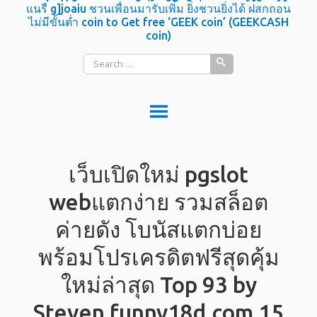
แนรื g]joaiu ชวนเพื่อนมารับเพิ่ม ยิ่งชวนยิ่งได้ ฝสกถอน
ไม่มีขั้นต่ำ coin to Get free ‘GEEK coin’ (GEEKCASH
coin)
Search
for:
เว็บเปิดใหม่ pgslot
webแตกง่าย รวมสล็อต
ค่ายดัง โบนัสแตกบ่อย
พร้อมโปรเครดิตฟรีสุดคุ้ม
ใหม่ล่าสุด Top 93 by
Steven funny18d.com 15