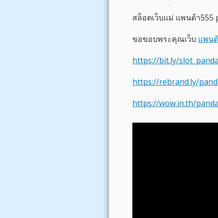
สล็อตเว็บแม่ แพนด้า555
ขอขอบพระคุณเว็บ
แพนด
https://bit.ly/slot_pan
https://rebrand.ly/pan
https://wow.in.th/pand