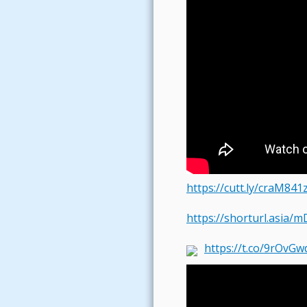
https://cutt.ly/craM841
https://shorturl.asia/m
https://t.co/9rOvG