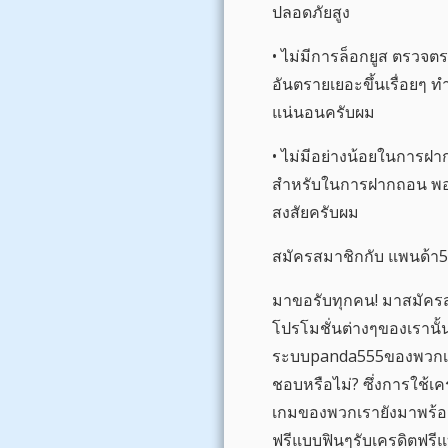
ปลอดภัยสูง
• ไม่มีการล็อกยูส ตรวจต
อันตรายเยอะขึ้นเรื่อยๆ 
แน่นอนครับผม
• ไม่มีอย่างน้อยในการ
สำหรับในการฝากถอน พอมา
สงสัยครับผม
สมัครสมาชิกกับ แพนด้า55
มาขอรับทุกคน! มาสมัครส
โปรโมชั่นต่างๆของเรานั้
ระบบpanda555ของพวกเราเ
ชอบหรือไม่? ซึ่งการใช้เค
เกมของพวกเรายังมาพร้อมระ
ฟรีแบบฟินๆรับเครดิตฟรีแบ