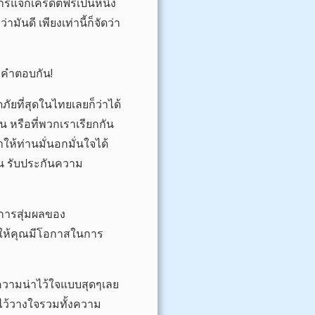
 การแจกเครดิตฟรีเป็นหนึ่ง
ันดี เพียงเท่านี้ก็จัดว่า
าคำตอบกัน!
ยที่สุดในไทยเลยก็ว่าได้
 หรือที่พวกเราเรียกกัน
ห้ท่านมั่นอกมั่นใจได้
้น รับประกันความ
การสุ่มผลของ
ำให้คุณมีโอกาสในการ
ตีความน่าไว้ใจแบบสุดๆเลย
ไว้วางใจรวมทั้งความ