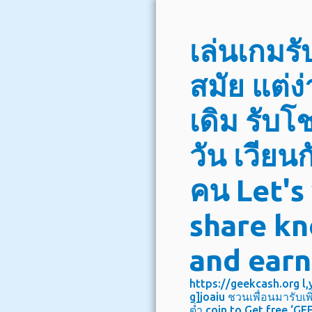
Skip
เล่นเกมรั
to
content
สมัย แต่ง
เดิม รับโ
วัน เวีย
คน Let's 
share k
and ear
https://geekcash.org l,
g]joaiu ชวนเพื่อนมารับเพิ่
ต่ำ coin to Get free ‘G