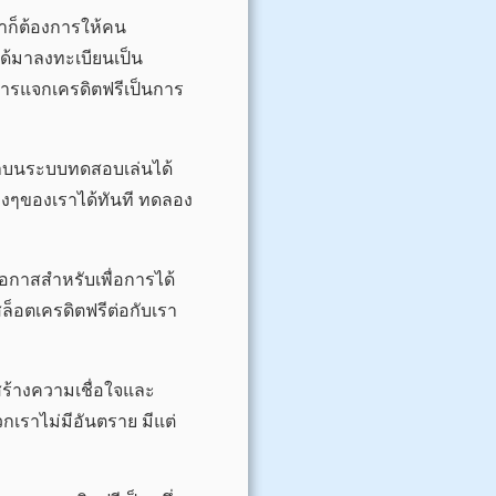
ราก็ต้องการให้คน
ณได้มาลงทะเบียนเป็น
การแจกเครดิตฟรีเป็นการ
าบนระบบทดสอบเล่นได้
่างๆของเราได้ทันที ทดลอง
้โอกาสสำหรับเพื่อการได้
สล็อตเครดิตฟรีต่อกับเรา
รสร้างความเชื่อใจและ
กเราไม่มีอันตราย มีแต่