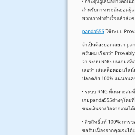
• กระตุ้นผู้เล่นอย่างต่อเน
สำหรับการกระตุ้นยอดผู้เล่
พวกเราทำสำเร็จแล้วล่ะค
panda555
ใช้ระบบ Prova
จำเป็นต้องบอกเลยว่า pan
ครับผม เรียกว่า Provabl
ว่า ระบบ RNG บนเกมสล็อต
เลยว่า เล่นสล็อตออนไลน์
ปลอดภัย 100% แน่นอนคร
• ระบบ RNG ที่เหมาะสมที่
เกมpanda555ต่างๆโดยที่
ชนะเงินรางวัลจากเกมได้
• ลิขสิทธิ์แท้ 100%: กา
ขอรับ เนื่องจากคุณจะได