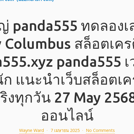
หญ่ panda555 ทดลองเล
y Columbus สล็อตเครด
555.xyz panda555 เ
ัก แนะนำเว็บสล็อตเคร
ิงทุกวัน 27 May 256
ออนไลน์
Wayne Ward
·
7 เมษายน 2025
·
No Comments