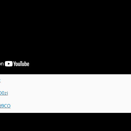
z
D0zi
wd9CO