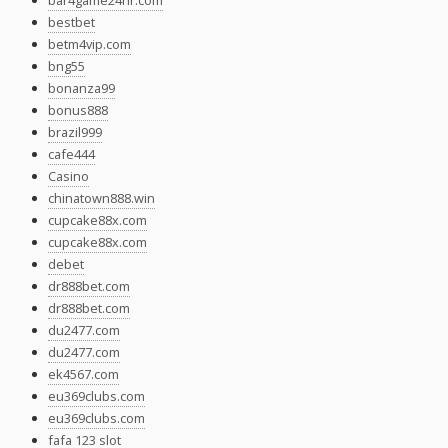
bestbet
betm4vip.com
bng55
bonanza99
bonus888
brazil999
cafe444
Casino
chinatown888.win
cupcake88x.com
cupcake88x.com
debet
dr888bet.com
dr888bet.com
du2477.com
du2477.com
ek4567.com
eu369clubs.com
eu369clubs.com
fafa 123 slot