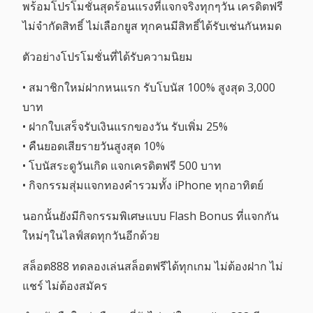
พร้อมโปรโมชั่นสุดร้อนแรงที่แจกจริงทุกๆวัน เครดิตฟรี
ไม่จำกัดสิทธิ์ ไม่เลือกยูส ทุกคนมีสิทธิ์ได้รับเช่นกันหมด
ตัวอย่างโปรโมชั่นที่ได้รับความนิยม
• สมาชิกใหม่ฝากหนแรก รับโบนัส 100% สูงสุด 3,000
บาท
• ฝากใบเสร็จรับเงินแรกของวัน รับเพิ่ม 25%
• คืนยอดเสียรายวันสูงสุด 10%
• โบนัสระดูวันเกิด แจกเครดิตฟรี 500 บาท
• กิจกรรมสุ่มแจกทองคำรวมทั้ง iPhone ทุกอาทิตย์
นอกนั้นยังมีกิจกรรมพิเศษแบบ Flash Bonus ที่แจกกัน
ใหม่ๆในไลฟ์สดทุกวันอีกด้วย
สล็อต888 ทดลองเล่นสล็อตฟรีได้ทุกเกม ไม่ต้องฝาก ไม่
แชร์ ไม่ต้องสมัคร