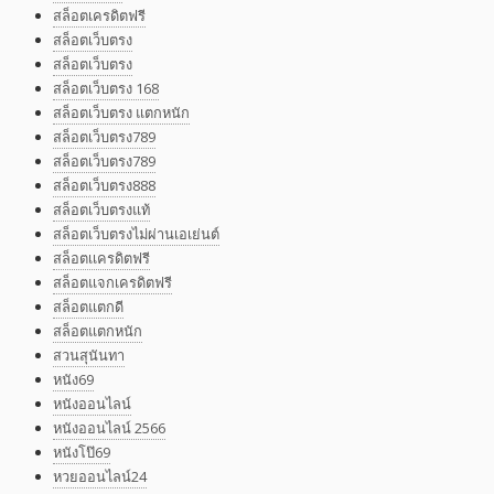
สล็อตเครดิตฟรี
สล็อตเว็บตรง
สล็อตเว็บตรง
สล็อตเว็บตรง 168
สล็อตเว็บตรง แตกหนัก
สล็อตเว็บตรง789
สล็อตเว็บตรง789
สล็อตเว็บตรง888
สล็อตเว็บตรงแท้
สล็อตเว็บตรงไม่ผ่านเอเย่นต์
สล็อตเเครดิตฟรี
สล็อตแจกเครดิตฟรี
สล็อตแตกดี
สล็อตแตกหนัก
สวนสุนันทา
หนัง69
หนังออนไลน์
หนังออนไลน์ 2566
หนังโป๊69
หวยออนไลน์24