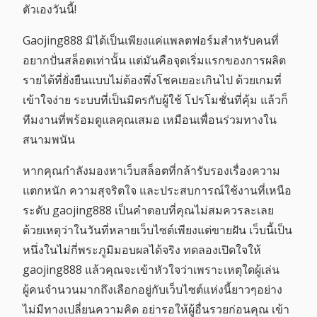
ตัวเองวันนี้!
Gaojing888 มิได้เป็นเพียงแค่แพลตฟอร์มสำหรับคนที่
อยากปั่นสล็อตเท่านั้น แต่มันคือจุดเริ่มแรกของการผลิต
รายได้ที่ยั่งยืนแบบไม่ต้องพึ่งโชคเยอะเกินไป ด้วยเกมที่
เข้าใจง่าย ระบบที่เป็นมิตรกับผู้ใช้ โปรโมชั่นที่คุ้ม แล้วก็
ทีมงานที่พร้อมดูแลคุณเสมอ เหมือนเพื่อนร่วมทางใน
สนามพนัน
หากคุณกำลังมองหาเว็บสล็อตที่กล้ารับรองเรื่องความ
แตกหนัก ความสุจริตใจ และประสบการณ์ใช้งานที่เหนือ
ระดับ gaojing888 เป็นคำตอบที่คุณไม่สมควรละเลย
ด้วยเหตุว่าในวันที่หลายเว็บไซต์เพียงแต่ขายฝัน เว็บนี้เป็น
หนึ่งในไม่กี่พระภูมิมอบผลได้จริง ทดลองเปิดใจให้
gaojing888 แล้วคุณจะเข้าหัวใจว่าเพราะเหตุใดผู้เล่น
ผู้คนจำนวนมากถึงเลือกอยู่กับเว็บไซต์แห่งนี้ยาวๆอย่าง
ไม่มีทางเปลี่ยนความคิด อย่ารอให้ผู้อื่นรวยก่อนคุณ เข้า