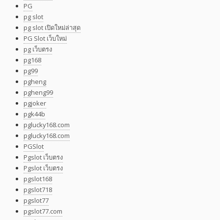
PG
pg slot
pg slot เปิดใหม่ล่าสุด
PG Slot เว็บใหม่
pg เว็บตรง
pg168
pg99
pgheng
pgheng99
pgjoker
pgk44b
pglucky168.com
pglucky168.com
PGSlot
Pgslot เว็บตรง
Pgslot เว็บตรง
pgslot168
pgslot718
pgslot77
pgslot77.com