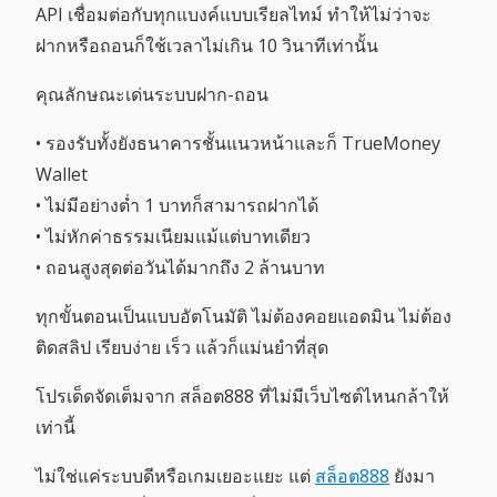
API เชื่อมต่อกับทุกแบงค์แบบเรียลไทม์ ทำให้ไม่ว่าจะ
ฝากหรือถอนก็ใช้เวลาไม่เกิน 10 วินาทีเท่านั้น
คุณลักษณะเด่นระบบฝาก-ถอน
• รองรับทั้งยังธนาคารชั้นแนวหน้าและก็ TrueMoney
Wallet
• ไม่มีอย่างต่ำ 1 บาทก็สามารถฝากได้
• ไม่หักค่าธรรมเนียมแม้แต่บาทเดียว
• ถอนสูงสุดต่อวันได้มากถึง 2 ล้านบาท
ทุกขั้นตอนเป็นแบบอัตโนมัติ ไม่ต้องคอยแอดมิน ไม่ต้อง
ติดสลิป เรียบง่าย เร็ว แล้วก็แม่นยำที่สุด
โปรเด็ดจัดเต็มจาก สล็อต888 ที่ไม่มีเว็บไซต์ไหนกล้าให้
เท่านี้
ไม่ใช่แค่ระบบดีหรือเกมเยอะแยะ แต่
สล็อต888
ยังมา