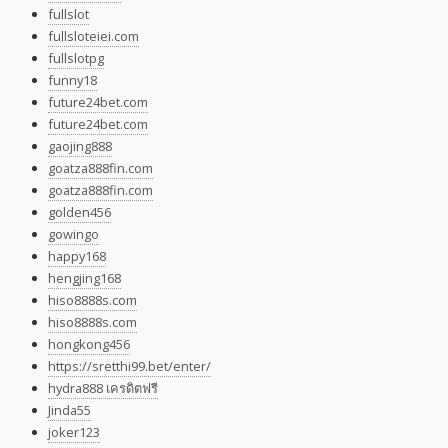
fullslot
fullsloteiei.com
fullslotpg
funny18
future24bet.com
future24bet.com
gaojing888
goatza888fin.com
goatza888fin.com
golden456
gowingo
happy168
hengjing168
hiso8888s.com
hiso8888s.com
hongkong456
https://sretthi99.bet/enter/
hydra888 เครดิตฟรี
Jinda55
joker123