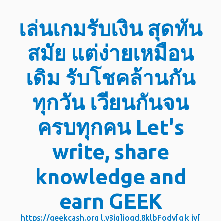
Skip
เล่นเกมรับเงิน สุดทัน
to
content
สมัย แต่ง่ายเหมือน
เดิม รับโชคล้านกัน
ทุกวัน เวียนกันจน
ครบทุกคน Let's
write, share
knowledge and
earn GEEK
https://geekcash.org l,y8ig]jogd,8klbFody[gik iy[