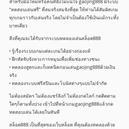
สำหรับมือใหม่หรือคนที่ยังไม่แน่ใจ gaojing888 มีระบบ
“ทดสอบเล่นฟรี” ที่สมจริงสมจังที่สุด ให้ท่านได้สัมผัสเกม
ทุกเกมราวกับเล่นจริง โดยไม่จำเป็นต้องใช้เงินแม้กระทั้ง
บาทเดียว
สิ่งที่คุณจะได้รับจากระบบทดลองเล่นสล็อต888
• รู้เรื่องระบบเกมแต่ละเกมได้อย่างถ่องแท้
• ฝึกหัดจับจังหวะการหมุนเพื่อเพิ่มช่องทางชนะ
• ทดลองสูตรและก็เทคนิคก่อนเล่นgaojing888ด้วยเงิน
จริง
• ทดลองระบบฟรีสปินและโบนัสต่างๆแบบไม่จำกัด
ไม่ต้องสมัคร ไม่ต้องแชร์ลิงก์ ไม่ต้องกดไลก์ กดติดตาม
ใดๆก็ตามทั้งปวง เข้าไปที่หน้าเกมgaojing888แล้วกด
ทดสอบเล่น ได้เลยในทันที
สล็อต888 เป็นที่สุดของเว็บสล็อต ที่คุณต้องทดลองด้วย