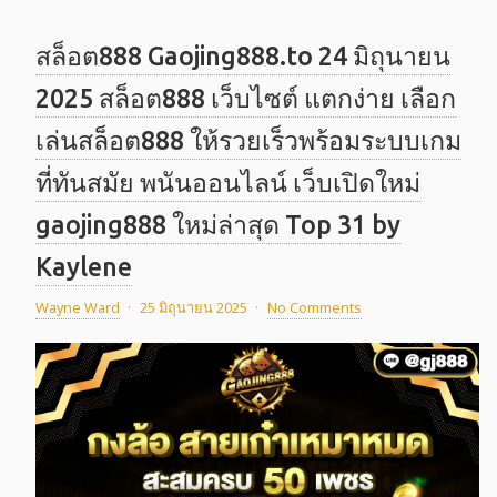
สล็อต888 Gaojing888.to 24 มิถุนายน
2025 สล็อต888 เว็บไซต์ แตกง่าย เลือก
เล่นสล็อต888 ให้รวยเร็วพร้อมระบบเกม
ที่ทันสมัย พนันออนไลน์ เว็บเปิดใหม่
gaojing888 ใหม่ล่าสุด Top 31 by
Kaylene
Wayne Ward
·
25 มิถุนายน 2025
·
No Comments