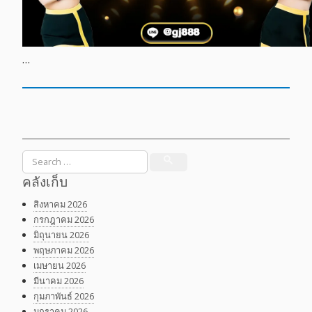
…
Search
for:
คลังเก็บ
สิงหาคม 2026
กรกฎาคม 2026
มิถุนายน 2026
พฤษภาคม 2026
เมษายน 2026
มีนาคม 2026
กุมภาพันธ์ 2026
มกราคม 2026