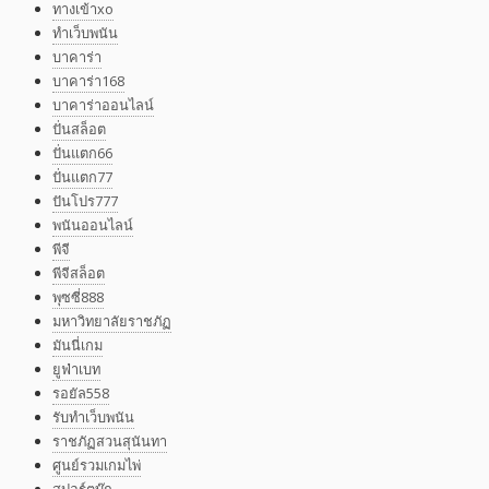
ทางเข้าxo
ทำเว็บพนัน
บาคาร่า
บาคาร่า168
บาคาร่าออนไลน์
ปั่นสล็อต
ปั่นแตก66
ปั่นแตก77
ปันโปร777
พนันออนไลน์
พีจี
พีจีสล็อต
พุซซี่888
มหาวิทยาลัยราชภัฏ
มันนี่เกม
ยูฟ่าเบท
รอยัล558
รับทำเว็บพนัน
ราชภัฏสวนสุนันทา
ศูนย์รวมเกมไพ่
สปอร์ตบุ๊ก