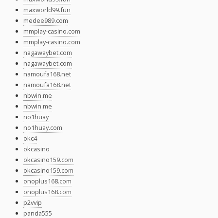
maxworld99.fun
medee989.com
mmplay-casino.com
mmplay-casino.com
nagawaybet.com
nagawaybet.com
namoufa168.net
namoufa168.net
nbwin.me
nbwin.me
no1huay
no1huay.com
okc4
okcasino
okcasino159.com
okcasino159.com
onoplus168.com
onoplus168.com
p2vvip
panda555