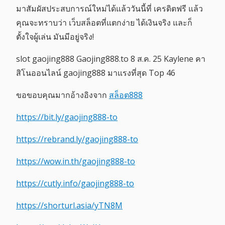
มาสัมผัสประสบการณ์ใหม่ได้แล้ววันนี้ที่ เครดิตฟรี แล้ว
คุณจะทราบว่า เว็บสล็อตที่แตกง่าย ได้เงินจริง และก็
ตั้งใจผู้เล่น มันมีอยู่จริง!
slot gaojing888 Gaojing888.to 8 ส.ค. 25 Kaylene คา
สิโนออนไลน์ gaojing888 มาแรงที่สุด Top 46
ขอขอบคุณมากอ้างอิงจาก
สล็อต888
https://bit.ly/gaojing888-to
https://rebrand.ly/gaojing888-to
https://wow.in.th/gaojing888-to
https://cutly.info/gaojing888-to
https://shorturl.asia/yTN8M