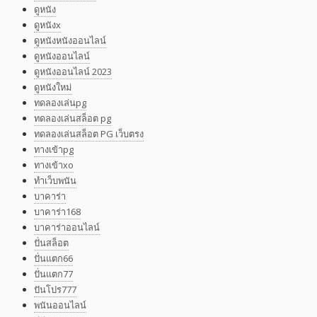
ดูหนัง
ดูหนังx
ดูหนังหนังออนไลน์
ดูหนังออนไลน์
ดูหนังออนไลน์ 2023
ดูหนังใหม่
ทดลองเล่นpg
ทดลองเล่นสล็อต pg
ทดลองเล่นสล็อต PG เว็บตรง
ทางเข้าpg
ทางเข้าxo
ทำเว็บพนัน
บาคาร่า
บาคาร่า168
บาคาร่าออนไลน์
ปั่นสล็อต
ปั่นแตก66
ปั่นแตก77
ปันโปร777
พนันออนไลน์