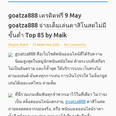
goatza888 เครดิตฟรี 9 May
goatza888 จ่ายเต็มเล่นคาสิโนสดไม่มี
ขั้นต่ำ Top 85 by Maik
Wayne Ward
·
25 พฤษภาคม 2025
·
No Comments
goatza888 คือเว็บไซต์พนันออนไลน์ที่ได้รับความ
นิยมสูงสุดในหมู่นักพนันสมัยใหม่ ด้วยระบบที่เสถียร
ไม่เป็นอันตราย และก็ล้ำยุค ให้บริการแบบ เว็บตรงไม่
ผ่านเอเย่นต์ มั่นคงทุกการเล่น การเงินโปร่งใส ไม่ล็อกยูส
เล่นได้เยอะแค่ไหน จ่ายเต็ม
ที่นี่รวมเกมเดิมพันทุกจำพวกเอาไว้ในที่เดียว ไม่ว่าจะ
เป็น สล็อตออนไลน์แตกง่าย,
goatza888
คาสิโนสด
ถ่ายทอดสดจากบ่อนจริง, หรือ พนันบอลออนไลน์ราคา