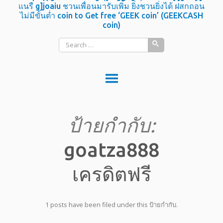
แนรื g]joaiu ชวนเพื่อนมารับเพิ่ม ยิ่งชวนยิ่งได้ ฝสกถอน
ไม่มีขั้นต่ำ coin to Get free ‘GEEK coin’ (GEEKCASH
coin)
Search
for:
ป้ายกำกับ:
goatza888
เครดิตฟรี
1 posts have been filed under this ป้ายกำกับ.