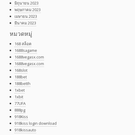
มิถุนายน 2023
พฤษภาคม 2023
เมษายน 2023
มีนาคม 2023
หมวดหมู่
168 สล็อต
1688sagame
1688vegasx.com
1688vegasx.com
168slot
188bet
188betth
1xbet
1xbit
77UFA
888pg
918Kiss
918kiss login download
918kissauto