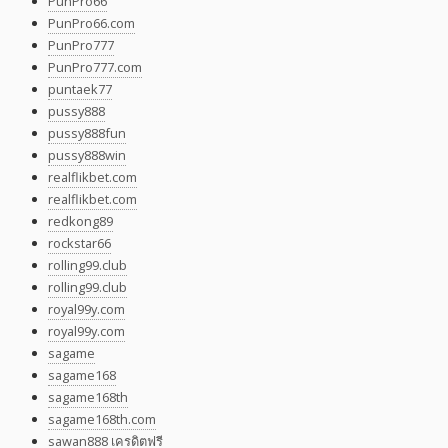
PunPro66
PunPro66.com
PunPro777
PunPro777.com
puntaek77
pussy888
pussy888fun
pussy888win
realflikbet.com
realflikbet.com
redkong89
rockstar66
rolling99.club
rolling99.club
royal99y.com
royal99y.com
sagame
sagame168
sagame168th
sagame168th.com
sawan888 เครดิตฟรี