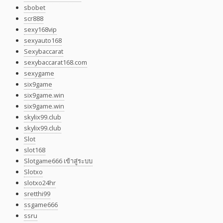
sbobet
scr888
sexy168vip
sexyauto168
Sexybaccarat
sexybaccarat168.com
sexygame
six9game
six9game.win
six9game.win
skylix99.club
skylix99.club
Slot
slot168
Slotgame666 เข้าสู่ระบบ
Slotxo
slotxo24hr
sretthi99
ssgame666
ssru