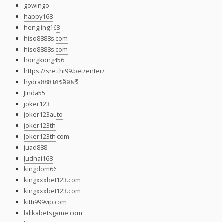
gowingo
happy168
hengjing168
hiso8888s.com
hiso8888s.com
hongkong456
https://sretthi99.bet/enter/
hydra888 เครดิตฟรี
Jinda55
joker123
joker123auto
joker123th
Joker123th.com
juad888
Judhai168
kingdom66
kingxxxbet123.com
kingxxxbet123.com
kitti999vip.com
lalikabetsgame.com