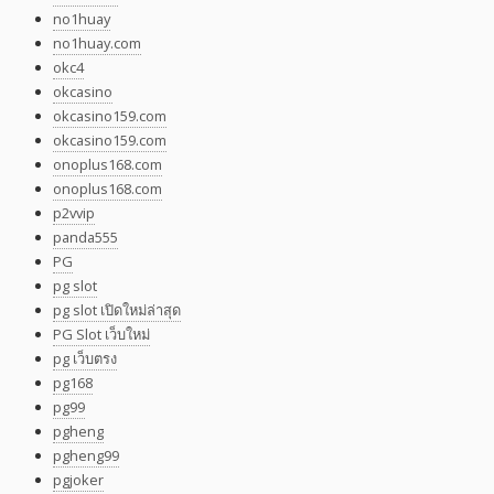
no1huay
no1huay.com
okc4
okcasino
okcasino159.com
okcasino159.com
onoplus168.com
onoplus168.com
p2vvip
panda555
PG
pg slot
pg slot เปิดใหม่ล่าสุด
PG Slot เว็บใหม่
pg เว็บตรง
pg168
pg99
pgheng
pgheng99
pgjoker