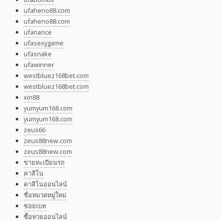
ufaheno88.com
ufaheno88.com
ufanance
ufasexygame
ufasnake
ufawinner
westbluez168bet.com
westbluez168bet.com
xin88
yumyum168.com
yumyum168.com
zeus66
zeus88new.com
zeus88new.com
ขายทะเบียนรถ
คาสิโน
คาสิโนออนไลน์
ชื่อหมวดหมู่ใหม่
ซอยเบท
ซื้อหวยออนไลน์