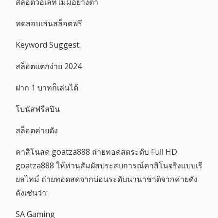
สล็อตวอเลทไม่มีอย่างต่ำ
ทดสอบเล่นสล็อตฟรี
Keyword Suggest:
สล็อตแตกง่าย 2024
ฝาก 1 บาทก็เล่นได้
โบนัสฟรีสปิน
สล็อตค่ายดัง
คาสิโนสด goatza888 ถ่ายทอดสดระดับ Full HD
goatza888 ให้ท่านสัมผัสประสบการณ์คาสิโนจริงแบบเรี
ยลไทม์ ถ่ายทอดสดจากบ่อนระดับนานาชาติจากค่ายดัง
ดังเช่นว่า:
SA Gaming