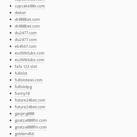
cupcake88x.com
debet
dr888bet.com
dr888bet.com
du2477.com
du2477.com
ek4567.com
eu369clubs.com
eu369clubs.com
fafa 123 slot
fullslot
fullsloteiei.com
fullslotpg
funny18
future24bet.com
future24bet.com
gaojing888
goatza888fin.com
goatza888fin.com
golden456