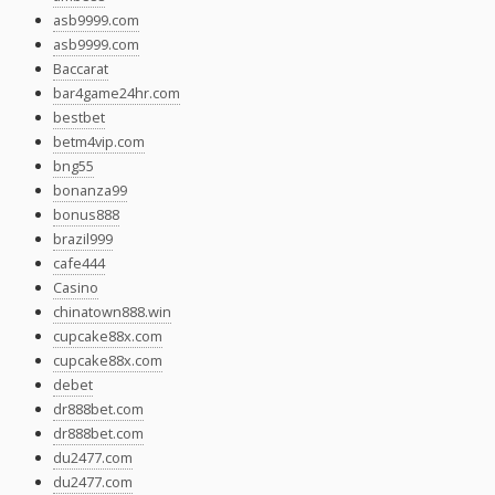
asb9999.com
asb9999.com
Baccarat
bar4game24hr.com
bestbet
betm4vip.com
bng55
bonanza99
bonus888
brazil999
cafe444
Casino
chinatown888.win
cupcake88x.com
cupcake88x.com
debet
dr888bet.com
dr888bet.com
du2477.com
du2477.com