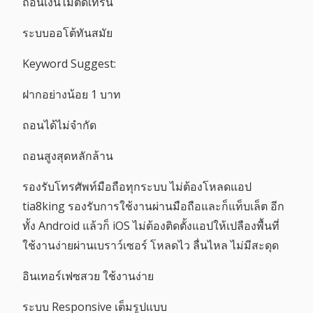
ถอนเงินไม่ติดเทิร์น
ระบบออโต้ทันสมัย
Keyword Suggest:
ฝากอย่างน้อย 1 บาท
ถอนได้ไม่จำกัด
ถอนสูงสุดหลักล้าน
รองรับโทรศัพท์มือถือทุกระบบ ไม่ต้องโหลดแอป
tia8king รองรับการใช้งานผ่านมือถือและก็แท็บเล็ต อีก
ทั้ง Android แล้วก็ iOS ไม่ต้องติดตั้งแอปให้เปลืองพื้นที่
ใช้งานง่ายผ่านเบราว์เซอร์ โหลดไว ลื่นไหล ไม่มีสะดุด
อินเทอร์เฟซสวย ใช้งานง่าย
ระบบ Responsive เต็มรูปแบบ