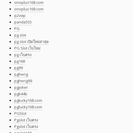
onoplus168.com
onoplus168.com
p2vvip
panda555
PG
pg slot
pg slot เปิดใหม่ล่าสุด
PG Slot เว็บใหม่
pg เว็บตรง
pg168
pg99
pgheng
pgheng99
pgjoker
pgk44b
pglucky168.com
pglucky168.com
PGSlot
Pgslot เว็บตรง
Pgslot เว็บตรง
pgslot168