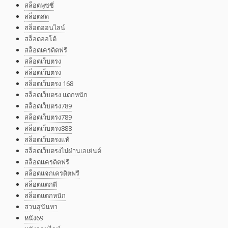
สล็อตพุซซี่
สล็อตสด
สล็อตออนไลน์
สล็อตออโต้
สล็อตเครดิตฟรี
สล็อตเว็บตรง
สล็อตเว็บตรง
สล็อตเว็บตรง 168
สล็อตเว็บตรง แตกหนัก
สล็อตเว็บตรง789
สล็อตเว็บตรง789
สล็อตเว็บตรง888
สล็อตเว็บตรงแท้
สล็อตเว็บตรงไม่ผ่านเอเย่นต์
สล็อตเเครดิตฟรี
สล็อตแจกเครดิตฟรี
สล็อตแตกดี
สล็อตแตกหนัก
สวนสุนันทา
หนัง69