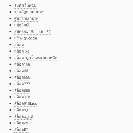
รับทำเว็บพนัน
ราชภัฏสวนสุนันทา
ศูนย์รวมเกมไพ่
สปอร์ตบุ๊ก
สมัครสมาชิก lotto432
สร้าง qr code
สล็อต
สล็อต pg
สล็อต pg เว็บตรง แตกหนัก
สล็อต168
สล็อต66
สล็อต666
สล็อต777
สล็อต888
สล็อต918
สล็อต918kiss
สล็อตpg
สล็อตpgแท้
สล็อตxo
สล็อตพีจี