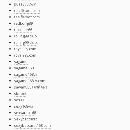
pussy888win
realflikbet.com
realflikbet.com
redkong89
rockstar66
rolling99.club
rolling99.club
royal99y.com
royal99y.com
sagame
sagame168
sagame168th
sagame168th.com
sawan888 เครดิตฟรี
sbobet
scr888
sexy168vip
sexyauto168
Sexybaccarat
sexybaccarat168.com