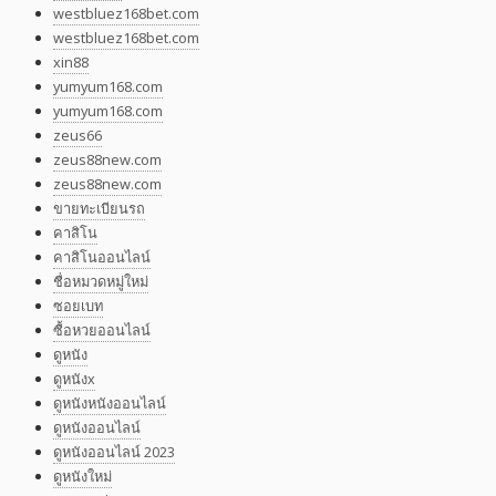
westbluez168bet.com
westbluez168bet.com
xin88
yumyum168.com
yumyum168.com
zeus66
zeus88new.com
zeus88new.com
ขายทะเบียนรถ
คาสิโน
คาสิโนออนไลน์
ชื่อหมวดหมู่ใหม่
ซอยเบท
ซื้อหวยออนไลน์
ดูหนัง
ดูหนังx
ดูหนังหนังออนไลน์
ดูหนังออนไลน์
ดูหนังออนไลน์ 2023
ดูหนังใหม่