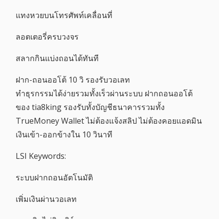
แทงหวยบนโทรศัพท์เคลื่อนที่
ลอตเตอรี่ครบวงจร
สลากกินแบ่งถอนได้ทันที
ฝาก-ถอนออโต้ 10 วิ รองรับวอเลท
ทำธุรกรรมได้ง่ายรวมทั้งเร็วผ่านระบบ ฝากถอนออโต้
ของ tia8king รองรับทั้งบัญชีธนาคารรวมทั้ง
TrueMoney Wallet ไม่ต้องแจ้งสลิป ไม่ต้องคอยแอดมิน
เงินเข้า-ออกข้างใน 10 วินาที
LSI Keywords:
ระบบฝากถอนอัตโนมัติ
เพิ่มเงินผ่านวอเลท