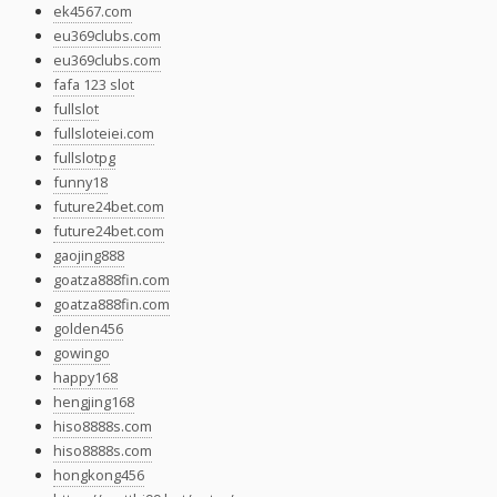
ek4567.com
eu369clubs.com
eu369clubs.com
fafa 123 slot
fullslot
fullsloteiei.com
fullslotpg
funny18
future24bet.com
future24bet.com
gaojing888
goatza888fin.com
goatza888fin.com
golden456
gowingo
happy168
hengjing168
hiso8888s.com
hiso8888s.com
hongkong456