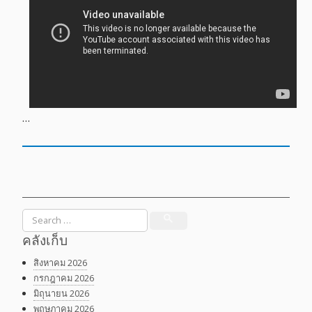
…
Search
for:
คลังเก็บ
สิงหาคม 2026
กรกฎาคม 2026
มิถุนายน 2026
พฤษภาคม 2026