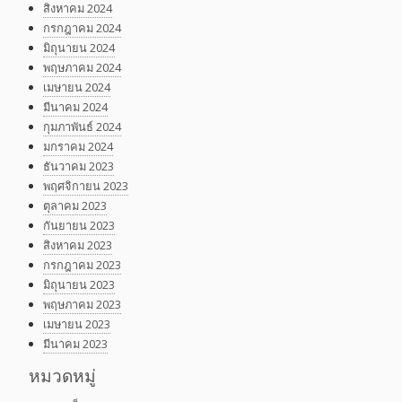
สิงหาคม 2024
กรกฎาคม 2024
มิถุนายน 2024
พฤษภาคม 2024
เมษายน 2024
มีนาคม 2024
กุมภาพันธ์ 2024
มกราคม 2024
ธันวาคม 2023
พฤศจิกายน 2023
ตุลาคม 2023
กันยายน 2023
สิงหาคม 2023
กรกฎาคม 2023
มิถุนายน 2023
พฤษภาคม 2023
เมษายน 2023
มีนาคม 2023
หมวดหมู่