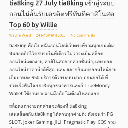
tia8king 27 July tia8king เข้าสู่ระบบ
ถอนไม่อั้นรับเครดิตฟรีทันทีคาสิโนสด
Top 60 by Willie
Wayne Ward
·
24 พฤษภาคม 2025
·
No Comments
tia8king คือเว็บพนันออนไลน์เว็บตรงที่รวมทุกเกมเดิม
พันยอดฮิตไว้ครบจบในที่เดียว ไม่ว่าจะเป็น สล็อต
ออนไลน์แตกง่าย, คาสิโนสดจากค่ายชั้นนำ, แทงบอล
ออนไลน์ราคาน้ำดีที่สุด, และ สลากกินแบ่งออนไลน์จ่าย
เต็มบาทละ 950 บริการด้วยระบบ ฝาก-ถอนออโต้ ที่
รวดเร็วทันใจ รองรับทุกธนาคารและก็ TrueMoney
Wallet ใช้งานง่ายผ่านมือถือ ไม่ต้องโหลดแอป
สล็อตแตกง่ายทุกค่าย จะต้องที่ tia8king
เล่นสล็อตกับ tia8king ได้ครบทุกค่ายดัง ดังเช่นว่า PG
SLOT, Joker Gaming, JILI, Pragmatic Play, CQ9 รวม