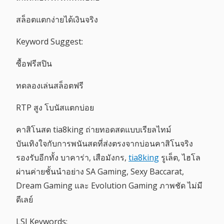
สล็อตแตกง่ายได้เงินจริง
Keyword Suggest:
ซื้อฟรีสปิน
ทดลองเล่นสล็อตฟรี
RTP สูง โบนัสแตกบ่อย
คาสิโนสด tia8king ถ่ายทอดสดแบบเรียลไทม์
บันเทิงใจกับการพนันสดที่ส่งตรงจากบ่อนคาสิโนจริง
รองรับอีกทั้ง บาคาร่า, เสือมังกร,
tia8king
รูเล็ต, ไฮโล
ผ่านค่ายชั้นนำอย่าง SA Gaming, Sexy Baccarat,
Dream Gaming และ Evolution Gaming ภาพชัด ไม่มี
ดีเลย์
LSI Keywords: